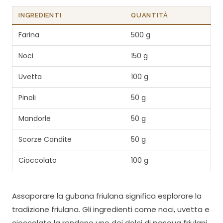
INGREDIENTI
QUANTITÀ
Farina
500 g
Noci
150 g
Uvetta
100 g
Pinoli
50 g
Mandorle
50 g
Scorze Candite
50 g
Cioccolato
100 g
Assaporare la gubana friulana significa esplorare la
tradizione friulana. Gli ingredienti come noci, uvetta e
cioccolato la rendono uno dei dolci di pasqua friulani